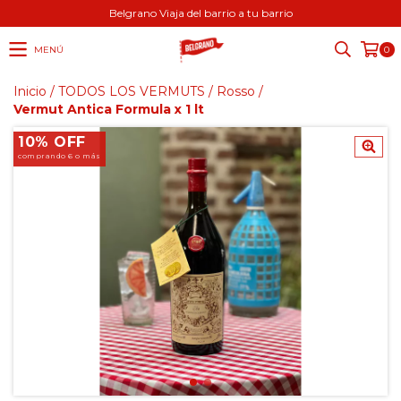
Belgrano Viaja del barrio a tu barrio
MENÚ
0
Inicio
/
TODOS LOS VERMUTS
/
Rosso
/
Vermut Antica Formula x 1 lt
10% OFF
comprando 6 o más